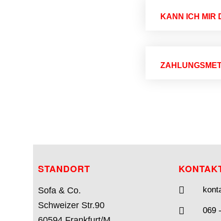
KANN ICH MIR
ZAHLUNGSME
STANDORT
KONTAK
kont
Sofa & Co.
Schweizer Str.90
069 
60594 Frankfurt/M