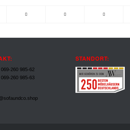
AKT:
STANDORT:
: 069-260 985-62
: 069-260 985-63
t@sofaundco.shop