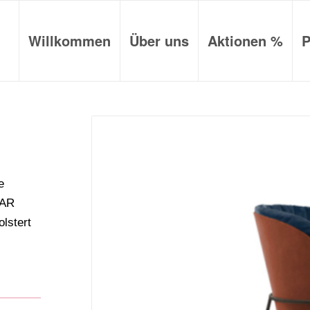
Willkommen
Über uns
Aktionen %
P
e
NAR
lstert