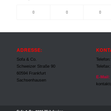
ADRESSE:
KONT
Sofa & Co.
Telefon
Schweizer Straße 90
Telefax
60594 Frankfurt
E-Mail:
Sachsenhausen
kontak