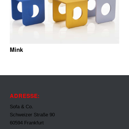
Mink
ADRESSE:
Sofa & Co.
Schweizer Straße 90
60594 Frankfurt