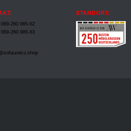
AKT:
STANDORT:
: 069-260 985-62
: 069-260 985-63
t@sofaundco.shop