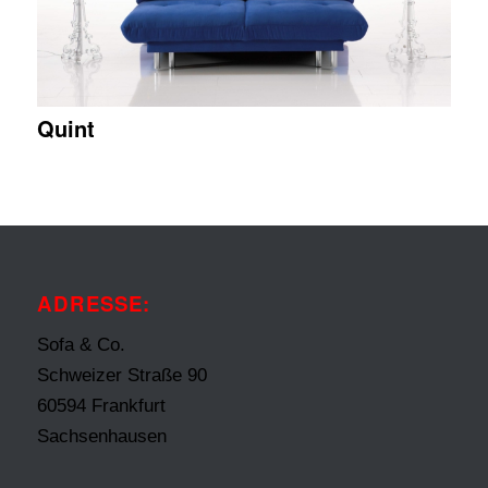
Quint
ADRESSE:
Sofa & Co.
Schweizer Straße 90
60594 Frankfurt
Sachsenhausen