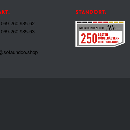
KT:
STANDORT:
: 069-260 985-62
: 069-260 985-63
t@sofaundco.shop